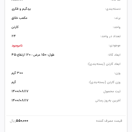
دسته‌بندی:
بردگیم و فکری
برند:
مکعب خلاق
واحد:
کارتن
تعداد در واحد:
24
موجودی:
ناموجود
ابعاد کالا:
طول: 150 عرض : 120 ارتفاع:45
ابعاد کارتن (بسته‌بندی):
وزن:
300 گرم
وزن کارتن (بسته‌بندی):
گرم
ثبت محصول
1400/08/17
آخرین به‌روز رسانی
1400/08/17
ریال
قیمت مصرف کننده
550,000