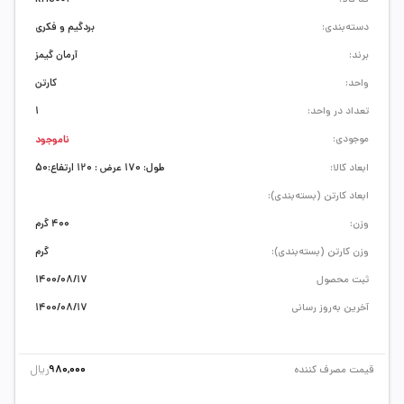
دسته‌بندی:
بردگیم و فکری
برند:
آرمان گیمز
واحد:
کارتن
تعداد در واحد:
1
موجودی:
ناموجود
ابعاد کالا:
طول: 170 عرض : 120 ارتفاع:50
ابعاد کارتن (بسته‌بندی):
وزن:
400 گرم
وزن کارتن (بسته‌بندی):
گرم
ثبت محصول
1400/08/17
آخرین به‌روز رسانی
1400/08/17
ریال
قیمت مصرف کننده
980,000