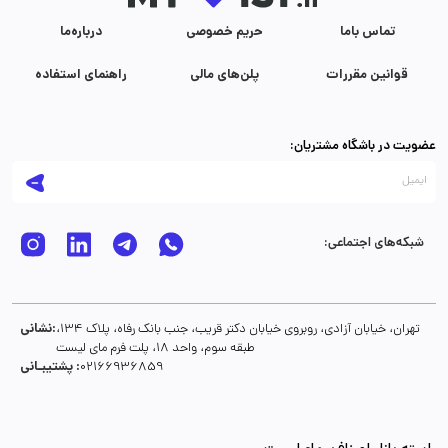
تماس با‌ما
حریم خصوصی
درباره‌ما
قوانین مقررات
پلن‌های مالی
راهنمای استفاده
عضویت در باشگاه مشتریان:
شبکه‌های اجتماعی:
نشانی:
تهران، خیابان آزادی، روبروی خیابان دکتر قریب، جنب بانک رفاه، پلاک 134،
طبقه سوم، واحد 18، پلت فرم مای لیست
پشتیبـانی :
02166936859