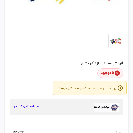
فروش عمده سازه کهکشان
ناموجود
این کالا در حال حاضر قابل سفارش نیست.
جزییات تامین کننده
تولیدی لبخند
کد کالا:
LBD032