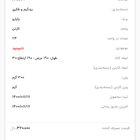
دسته‌بندی:
بردگیم و فکری
برند:
پاپارو
واحد:
کارتن
تعداد در واحد:
24
موجودی:
ناموجود
ابعاد کالا:
طول: 190 عرض : 190 ارتفاع:30
ابعاد کارتن (بسته‌بندی):
وزن:
300 گرم
وزن کارتن (بسته‌بندی):
گرم
ثبت محصول
1400/08/17
آخرین به‌روز رسانی
1400/08/17
ریال
قیمت مصرف کننده
320,000