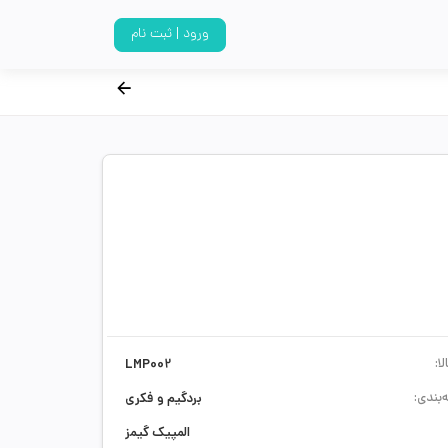
ورود | ثبت نام
ا:
LMP002
‌بندی:
بردگیم و فکری
المپیک گیمز