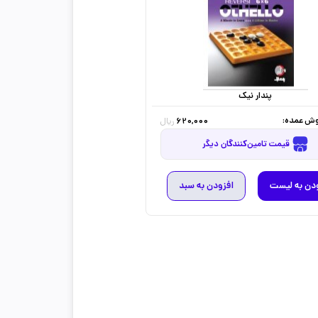
پندار نیک
ش عمده:
620,000
ریال
قیمت تامین‌کنندگان دیگر
دن به لیست
افزودن به سبد