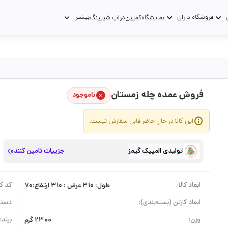
فروشگاه داران
بیشتر
نمایشگاه
کمپین
دراپ شیپینگ
فروش عمده چله زمستان
ناموجود
این کالا در حال حاضر قابل سفارش نیست.
تولیدی المپیک گیمز
جزییات تامین کننده
ابعاد کالا:
طول: 310 عرض : 310 ارتفاع:70
کد کال
ابعاد کارتن (بسته‌بندی):
دسته
وزن:
2300 گرم
برند: