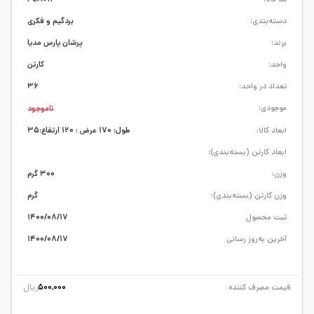
دسته‌بندی:
بردگیم و فکری
برند:
پرشان پارس مدیا
واحد:
کارتن
تعداد در واحد:
36
موجودی:
ناموجود
ابعاد کالا:
طول: 170 عرض : 120 ارتفاع:35
ابعاد کارتن (بسته‌بندی):
وزن:
300 گرم
وزن کارتن (بسته‌بندی):
گرم
ثبت محصول
1400/08/17
آخرین به‌روز رسانی
1400/08/17
ریال
قیمت مصرف کننده
500,000