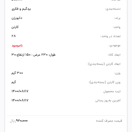
دسته‌بندی:
بردگیم و فکری
برند:
دایورژن
واحد:
کارتن
تعداد در واحد:
28
موجودی:
ناموجود
ابعاد کالا:
طول: 230 عرض : 150 ارتفاع:30
ابعاد کارتن (بسته‌بندی):
وزن:
300 گرم
وزن کارتن (بسته‌بندی):
گرم
ثبت محصول
1400/08/17
آخرین به‌روز رسانی
1400/08/17
ریال
قیمت مصرف کننده
920,000