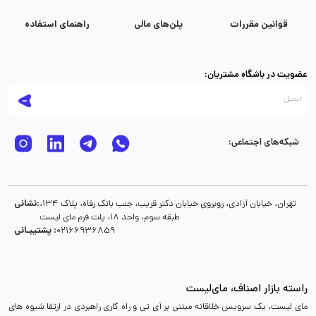
قوانین مقررات
پلن‌های مالی
راهنمای استفاده
عضویت در باشگاه مشتریان:
شبکه‌های اجتماعی:
نشانی:
تهران، خیابان آزادی، روبروی خیابان دکتر قریب، جنب بانک رفاه، پلاک 134،
طبقه سوم، واحد 18، پلت فرم مای لیست
پشتیبـانی :
02166936859
راسته بازار اصناف، مای‌لیست
مای لیست، یک سرویس خلاقانه مبتنی بر آی تی و راه کاری راهبردی در ارتقا شیوه های