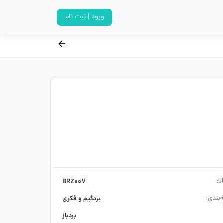
ورود | ثبت نام
ا:
BRZ007
‌بندی:
بردگیم و فکری
بردباز