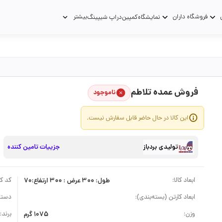
فروشگاه داران
بیشتر
نمایشگاه
کمپین
دراپ شیپینگ
فروش عمده تلاطم
ناموجود
این کالا در حال حاضر قابل سفارش نیست.
تولیدی بردباز
جزییات تامین کننده
ابعاد کالا:
طول: 300 عرض : 300 ارتفاع:70
کد کال
ابعاد کارتن (بسته‌بندی):
دسته
وزن:
1075 گرم
برند: