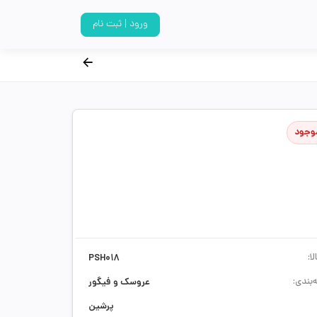
ورود | ثبت نام
وجود
ا:
PSH018
‌بندی:
عروسک و فیگور
پرشین