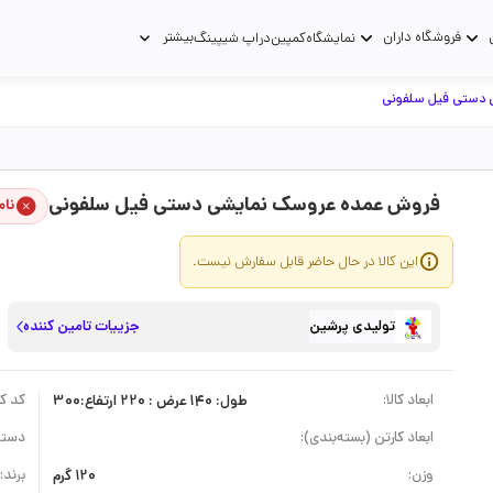
فروشگاه داران
بیشتر
نمایشگاه
کمپین
دراپ شیپینگ
 دستی فیل سلفونی
فروش عمده عروسک نمایشی دستی فیل سلفونی
نام
این کالا در حال حاضر قابل سفارش نیست.
تولیدی پرشین
جزییات تامین کننده
ابعاد کالا:
طول: 140 عرض : 220 ارتفاع:300
کد کال
ابعاد کارتن (بسته‌بندی):
دسته
وزن:
120 گرم
برند: