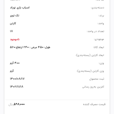
دسته‌بندی:
اسباب بازی نوزاد
برند:
تک توی
واحد:
کارتن
تعداد در واحد:
18
موجودی:
ناموجود
ابعاد کالا:
طول: 450 عرض : 240 ارتفاع:560
ابعاد کارتن (بسته‌بندی):
وزن:
400 گرم
وزن کارتن (بسته‌بندی):
گرم
ثبت محصول
1400/08/17
آخرین به‌روز رسانی
1402/11/18
ریال
قیمت مصرف کننده
598,000