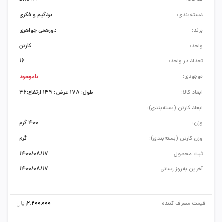
دسته‌بندی:
بردگیم و فکری
برند:
دورهمی جواهری
واحد:
کارتن
تعداد در واحد:
16
موجودی:
ناموجود
ابعاد کالا:
طول: 178 عرض : 149 ارتفاع:46
ابعاد کارتن (بسته‌بندی):
وزن:
400 گرم
وزن کارتن (بسته‌بندی):
گرم
ثبت محصول
1400/08/17
آخرین به‌روز رسانی
1400/08/17
ریال
قیمت مصرف کننده
2,200,000