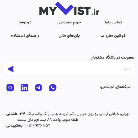
تماس با‌ما
حریم خصوصی
درباره‌ما
قوانین مقررات
پلن‌های مالی
راهنمای استفاده
عضویت در باشگاه مشتریان:
شبکه‌های اجتماعی:
نشانی:
تهران، خیابان آزادی، روبروی خیابان دکتر قریب، جنب بانک رفاه، پلاک 134،
طبقه سوم، واحد 18، پلت فرم مای لیست
پشتیبـانی :
02166936859