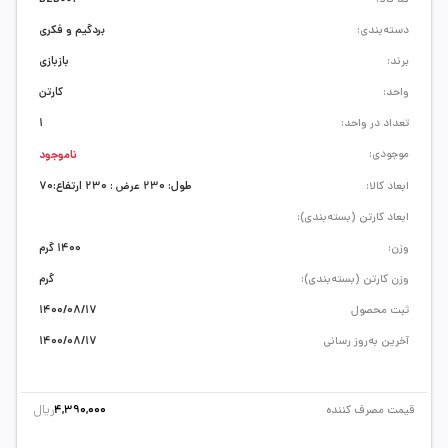
دسته‌بندی:
بردگیم و فکری
برند:
بازبازی
واحد:
کارتن
تعداد در واحد:
1
موجودی:
ناموجود
ابعاد کالا:
طول: 230 عرض : 230 ارتفاع:70
ابعاد کارتن (بسته‌بندی):
وزن:
1400 گرم
وزن کارتن (بسته‌بندی):
گرم
ثبت محصول
1400/08/17
آخرین به‌روز رسانی
1400/08/17
ریال
قیمت مصرف کننده
4,390,000