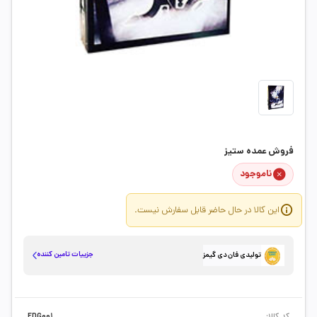
فروش عمده ستیز
ناموجود
این کالا در حال حاضر قابل سفارش نیست.
جزییات تامین کننده
تولیدی فان دی گیمز
کد کالا:
FDG001