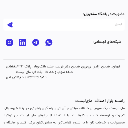
عضویت در باشگاه مشتریان:
شبکه‌های اجتماعی:
نشانی:
تهران، خیابان آزادی، روبروی خیابان دکتر قریب، جنب بانک رفاه، پلاک 134،
طبقه سوم، واحد 18، پلت فرم مای لیست
پشتیبـانی :
02166936859
راسته بازار اصناف، مای‌لیست
مای لیست، یک سرویس خلاقانه مبتنی بر آی تی و راه کاری راهبردی در ارتقا شیوه های
تجارت و توسعه کسب و کارهاست. با استفاده از ابزارهای مای لیست می توانید
محصولات و خدمات تان را به شیوه کارآمدتری به مشتریانتان عرضه کنید و جایگاه و