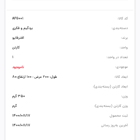
کد کالا:
AFG001
دسته‌بندی:
بردگیم و فکری
برند:
افترفایو
واحد:
کارتن
تعداد در واحد:
1
موجودی:
ناموجود
ابعاد کالا:
طول: 200 عرض : 100 ارتفاع:80
ابعاد کارتن (بسته‌بندی):
وزن:
350 گرم
وزن کارتن (بسته‌بندی):
گرم
ثبت محصول
1400/08/17
آخرین به‌روز رسانی
1400/08/17