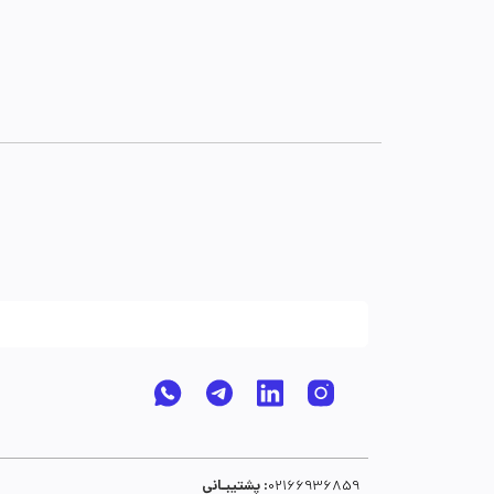
پشتیبـانی :
02166936859