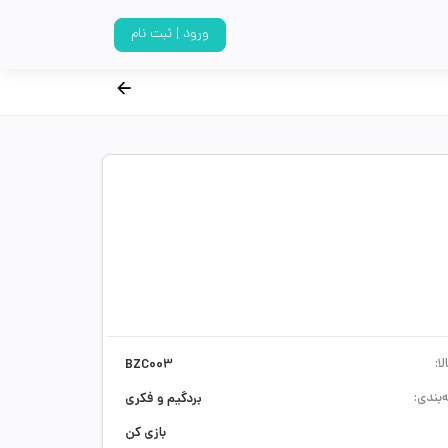
ورود | ثبت نام
ا:
BZC003
‌بندی:
بردگیم و فکری
بازی کن