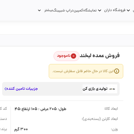
فروشگاه داران
بیشتر
نمایشگاه
کمپین
دراپ شیپینگ
فروش عمده لبخند
ناموجود
این کالا در حال حاضر قابل سفارش نیست.
تولیدی بازی کن
جزییات تامین کننده
ابعاد کالا:
طول: 205 عرض : 105 ارتفاع:45
کد کال
ابعاد کارتن (بسته‌بندی):
دسته
وزن:
300 گرم
برند: