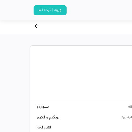
ورود | ثبت نام
ا:
FGH001
‌بندی:
بردگیم و فکری
فندوقچه