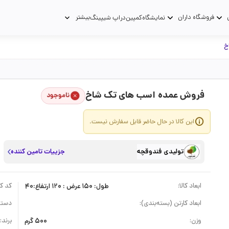
فروشگاه داران
بیشتر
نمایشگاه
کمپین
دراپ شیپینگ
خ
فروش عمده اسب های تک شاخ
ناموجود
این کالا در حال حاضر قابل سفارش نیست.
تولیدی فندوقچه
جزییات تامین کننده
ابعاد کالا:
طول: 150 عرض : 120 ارتفاع:40
کد کال
ابعاد کارتن (بسته‌بندی):
دسته
وزن:
500 گرم
برند: