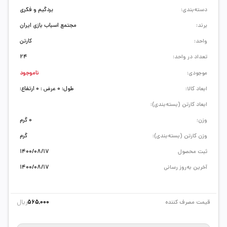
دسته‌بندی:
بردگیم و فکری
برند:
مجتمع اسباب بازی ایران
واحد:
کارتن
تعداد در واحد:
24
موجودی:
ناموجود
ابعاد کالا:
طول: 0 عرض : 0 ارتفاع:
ابعاد کارتن (بسته‌بندی):
وزن:
0 گرم
وزن کارتن (بسته‌بندی):
گرم
ثبت محصول
1400/08/17
آخرین به‌روز رسانی
1400/08/17
ریال
قیمت مصرف کننده
565,000