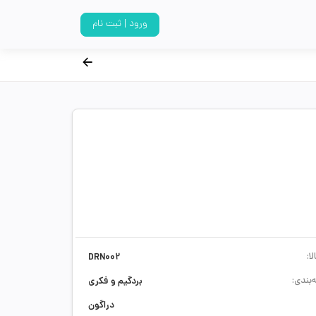
ورود | ثبت نام
ا:
DRN002
‌بندی:
بردگیم و فکری
دراگون