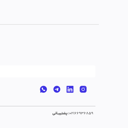
پشتیبـانی :
02166936859