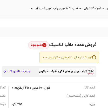
فروشگاه داران
بیشتر
نمایشگاه
کمپین
دراپ شیپینگ
فروش عمده مافیا کلاسیک
ناموجود
این کالا در حال حاضر قابل سفارش نیست.
تولیدی بازی های فکری شرکت دراگون
جزییات تامین کننده
ابعاد کالا:
طول: 60 عرض : 210 ارتفاع:210
کد کال
ابعاد کارتن (بسته‌بندی):
دسته
وزن:
315 گرم
برند: