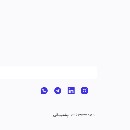
پشتیبـانی :
02166936859