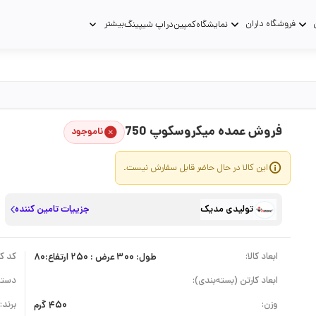
فروشگاه داران
بیشتر
نمایشگاه
کمپین
دراپ شیپینگ
فروش عمده میکروسکوپ 750
ناموجود
این کالا در حال حاضر قابل سفارش نیست.
تولیدی مدیک
جزییات تامین کننده
ابعاد کالا:
طول: 300 عرض : 250 ارتفاع:80
کد کال
ابعاد کارتن (بسته‌بندی):
دسته
وزن:
450 گرم
برند: