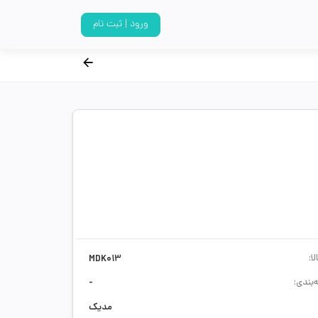
ورود | ثبت نام
ا:
MDK013
‌بندی:
-
مدیک