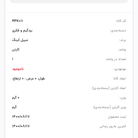
کد کالا:
MPK011
دسته‌بندی:
بردگیم و فکری
برند:
میپل کینگ
واحد:
کارتن
تعداد در واحد:
1
موجودی:
ناموجود
ابعاد کالا:
طول: 0 عرض : 0 ارتفاع:
ابعاد کارتن (بسته‌بندی):
وزن:
0 گرم
وزن کارتن (بسته‌بندی):
گرم
ثبت محصول
1400/08/17
آخرین به‌روز رسانی
1400/08/17