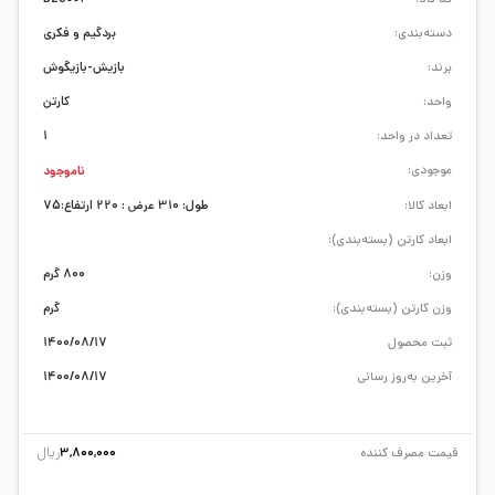
دسته‌بندی:
بردگیم و فکری
برند:
بازیش-بازیگوش
واحد:
کارتن
تعداد در واحد:
1
موجودی:
ناموجود
ابعاد کالا:
طول: 310 عرض : 220 ارتفاع:75
ابعاد کارتن (بسته‌بندی):
وزن:
800 گرم
وزن کارتن (بسته‌بندی):
گرم
ثبت محصول
1400/08/17
آخرین به‌روز رسانی
1400/08/17
ریال
قیمت مصرف کننده
3,800,000