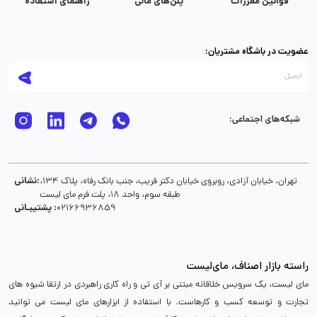
قوانین مقررات
پلن‌های مالی
راهنمای استفاده
عضویت در باشگاه مشتریان:
شبکه‌های اجتماعی:
نشانی:
تهران، خیابان آزادی، روبروی خیابان دکتر قریب، جنب بانک رفاه، پلاک 134،
طبقه سوم، واحد 18، پلت فرم مای لیست
پشتیبـانی :
02166936859
راسته بازار اصناف، مای‌لیست
مای لیست، یک سرویس خلاقانه مبتنی بر آی تی و راه کاری راهبردی در ارتقا شیوه های
تجارت و توسعه کسب و کارهاست. با استفاده از ابزارهای مای لیست می توانید