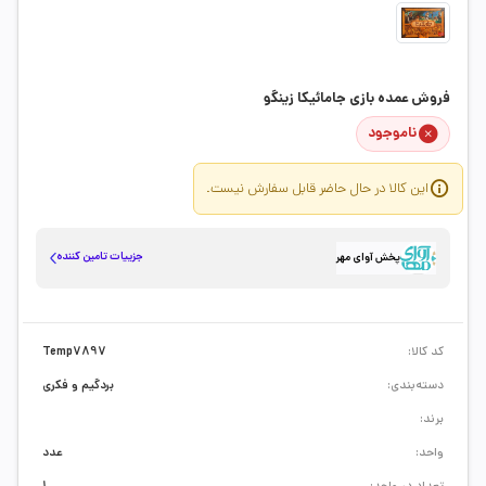
فروش عمده بازی جامائیکا زینگو
ناموجود
این کالا در حال حاضر قابل سفارش نیست.
جزییات تامین کننده
پخش آوای مهر
کد کالا:
Temp7897
دسته‌بندی:
بردگیم و فکری
برند:
واحد:
عدد