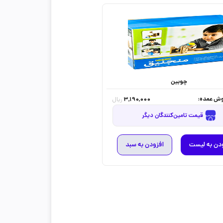
چوبین
ش عمده:
3,190,000
ریال
قیمت تامین‌کنندگان دیگر
دن به لیست
افزودن به سبد