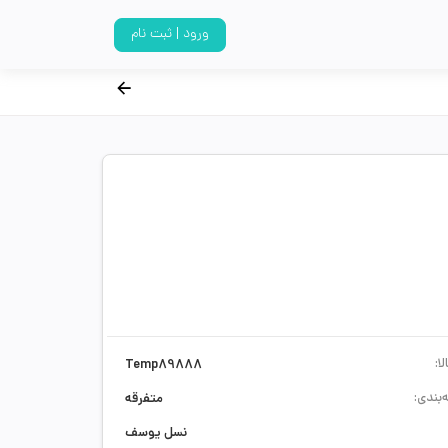
ورود | ثبت نام
ا:
Temp89888
‌بندی:
متفرقه
نسل یوسف