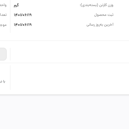
وزن کارتن (بسته‌بندی):
گرم
واحد
ثبت محصول
1401/06/19
تعداد
آخرین به‌روز رسانی
1401/06/19
موجو
با د