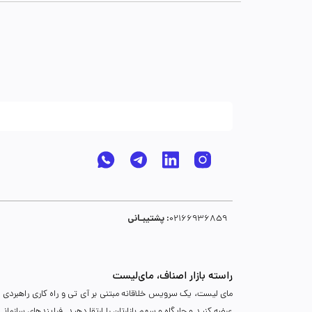
پشتیبـانی :
02166936859
راسته بازار اصناف، مای‌لیست
مای لیست، یک سرویس خلاقانه مبتنی بر آی تی و راه کاری راهبردی د
عرضه کنید و جایگاه و سهم بازارتان را ارتقا دهید. فرایندهای سازما