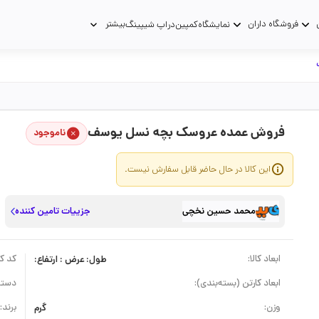
فروشگاه داران
بیشتر
نمایشگاه
کمپین
دراپ شیپینگ
فروش عمده عروسک بچه نسل یوسف
ناموجود
این کالا در حال حاضر قابل سفارش نیست.
محمد حسین نخچی
جزییات تامین کننده
ابعاد کالا:
طول: عرض : ارتفاع:
کد کال
ابعاد کارتن (بسته‌بندی):
دسته
وزن:
گرم
برند: