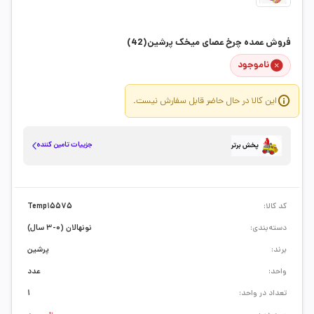
فروش عمده چرخ عصای میخک پرشین(42)
ناموجود
این کالا در حال حاضر قابل سفارش نیست.
جزییات تامین کننده
پخش برتر
کد کالا:
Temp15575
دسته‌بندی:
نونهالان (0-3 سال)
برند:
پرشین
واحد:
عدد
تعداد در واحد:
1