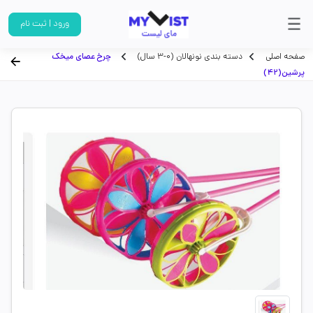
ورود | ثبت نام
صفحه اصلی
دسته بندی نونهالان (0-3 سال)
چرخ عصای میخک
پرشین(42)