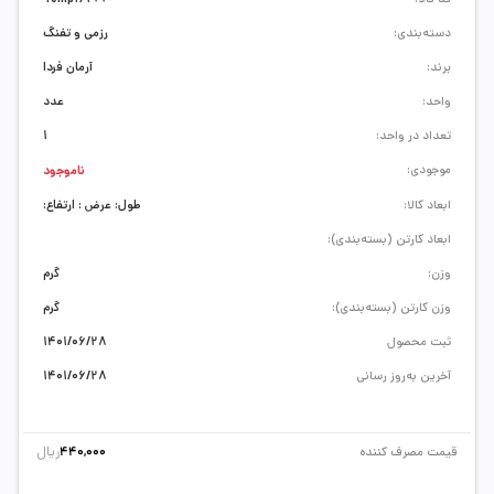
دسته‌بندی:
رزمی و تفنگ
برند:
آرمان فردا
واحد:
عدد
تعداد در واحد:
1
موجودی:
ناموجود
ابعاد کالا:
طول: عرض : ارتفاع:
ابعاد کارتن (بسته‌بندی):
وزن:
گرم
وزن کارتن (بسته‌بندی):
گرم
ثبت محصول
1401/06/28
آخرین به‌روز رسانی
1401/06/28
ریال
قیمت مصرف کننده
440,000