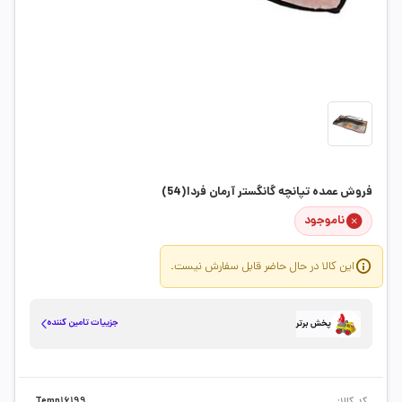
فروش عمده تپانچه گانگستر آرمان فردا(54)
ناموجود
این کالا در حال حاضر قابل سفارش نیست.
جزییات تامین کننده
پخش برتر
کد کالا:
Temp16199