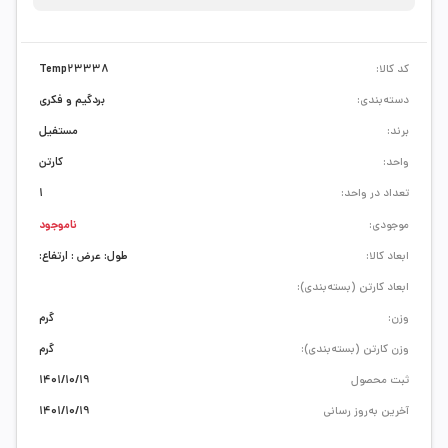
کد کالا:
Temp23338
دسته‌بندی:
بردگیم و فکری
برند:
مستفیل
واحد:
کارتن
تعداد در واحد:
1
موجودی:
ناموجود
ابعاد کالا:
طول: عرض : ارتفاع:
ابعاد کارتن (بسته‌بندی):
وزن:
گرم
وزن کارتن (بسته‌بندی):
گرم
ثبت محصول
1401/10/19
آخرین به‌روز رسانی
1401/10/19