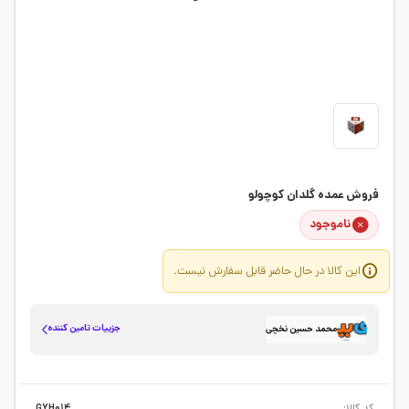
فروش عمده گلدان کوچولو
ناموجود
این کالا در حال حاضر قابل سفارش نیست.
جزییات تامین کننده
محمد حسین نخچی
کد کالا:
GYH014