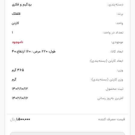
دسته‌بندی:
بردگیم و فکری
برند:
قلقلک
واحد:
کارتن
تعداد در واحد:
1
موجودی:
ناموجود
ابعاد کالا:
طول: 220 عرض : 160 ارتفاع:40
ابعاد کارتن (بسته‌بندی):
وزن:
465 گرم
وزن کارتن (بسته‌بندی):
گرم
ثبت محصول
1402/10/12
آخرین به‌روز رسانی
1402/10/16
ریال
قیمت مصرف کننده
1,500,000