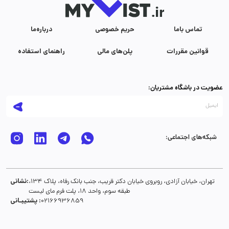
تماس با‌ما
حریم خصوصی
درباره‌ما
قوانین مقررات
پلن‌های مالی
راهنمای استفاده
عضویت در باشگاه مشتریان:
شبکه‌های اجتماعی:
نشانی:
تهران، خیابان آزادی، روبروی خیابان دکتر قریب، جنب بانک رفاه، پلاک 134،
طبقه سوم، واحد 18، پلت فرم مای لیست
پشتیبـانی :
02166936859