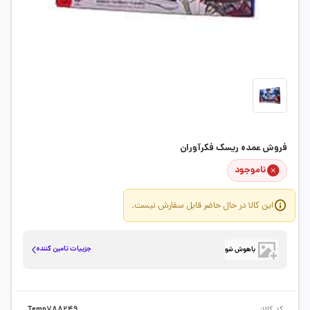
فروش عمده ریسک فکرآوران
ناموجود
این کالا در حال حاضر قابل سفارش نیست.
جزییات تامین کننده
باهوش شو
کد کالا:
Temp788249