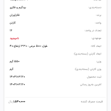
دسته‌بندی:
بردگیم و فکری
برند:
فکرآوران
واحد:
کارتن
تعداد در واحد:
16
موجودی:
ناموجود
ابعاد کالا:
طول: 500 عرض : 330 ارتفاع:40
ابعاد کارتن (بسته‌بندی):
وزن:
550 گرم
وزن کارتن (بسته‌بندی):
گرم
ثبت محصول
1404/03/20
آخرین به‌روز رسانی
1404/03/20
ریال
قیمت مصرف کننده
1,540,000