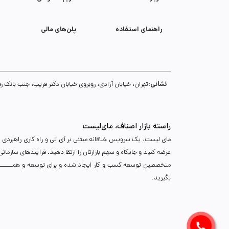
راهنمای استفاده
پلن‌های مالی
22
NKT005
کامیون با
23
NKT014
گردون
نشانی:
تهران، خیابان آزادی، روبروی خیابان دکتر قریب، جنب بانک رفاه، پلاک 134، طبقه سوم، واحد 18، پل
24
NKT007
کامیون 
راسته بازار اصناف، مای‌لیست
مای لیست، یک سرویس خلاقانه مبتنی بر آی تی و راه کاری راهبردی د
25
NKT001
کامیون کو
عرضه کنید و جایگاه و سهم بازارتان را ارتقا دهید. فرایندهای سازما
متخصصین توسعه کسب و کار ایجاد شده و برای توسعه و همـــــــــــگ
26
NKT004
کامیون خا
بگیرید.
27
NKT009
میکسر کوچ