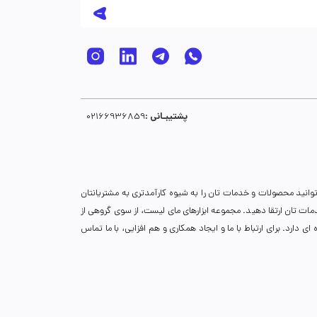
1,490,000
عدد
1
1,260,000
عدد
1
پشتیبـانی :
02166936859
1,640,000
عدد
1
توانید محصولات و خدمات تان را به شیوه کارآمدتری به مشتریانتان
650,000
عدد
1
خدمات تان ارتقا دهید. مجموعه ابزارهای مای لیست، از سوی گروهی از
دارد. برای ارتباط با ما و ایجاد همکاری و هم افزایی، با ما تماس
1,460,000
عدد
1
650,000
عدد
1