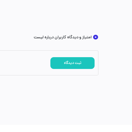
9
Temp15530
راکر خرس س
امتیاز و دیدگاه کاربران درباره لیست
10
Temp24487
ماشین می
11
NKT011
ماشین مسابق
ثبت دیدگاه
12
NKT015
قایق موت
13
Temp16574
اتوبوس مد
14
NKT016
ماشین کر