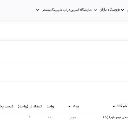
فروشگاه داران
بیشتر
نمایشگاه
کمپین
دراپ شیپینگ
نام کالا
برند
واحد
تعداد در (واحد)
قیمت پ
جی بوم هوپا (8)
هوپا
عدد
1