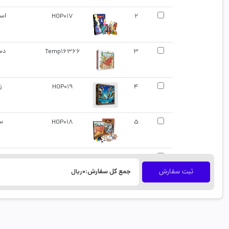
2
HOP017
است
3
Temp16366
دست
4
HOP019
ز
5
HOP018
سف
HOP015
6
ثبت سفارش
جمع کل سفارش:
0ریال
7
HOP003
کا
Temp23318
8