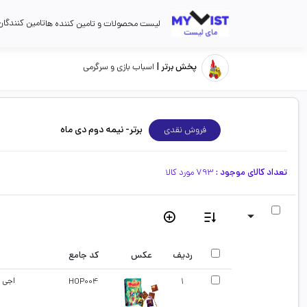
}
تامین کنندگان
لیست محصولات و تامین کننده ها
پخش برتر |
اسباب بازی و سرگرمی
برتر- نیمه دوم دی ماه
فروش نقدی
تعداد کالای موجود :
793 مورد کالا
ردیف
عکس
کد جامع
1
HOP004
اجی م