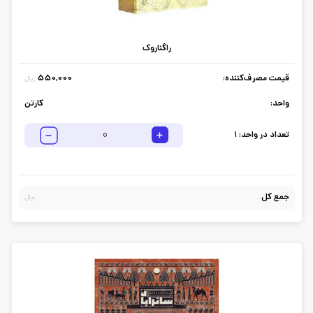
راگناروک
قیمت مصرف‌کننده:
550,000
ریال
واحد:
کارتن
تعداد در واحد:
1
جمع کل
ریال