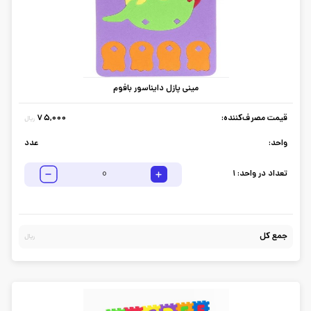
مینی پازل دایناسور بافوم
قیمت مصرف‌کننده:
75,000
ریال
واحد:
عدد
تعداد در واحد:
1
جمع کل
ریال