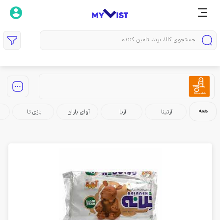
همه
آرتینا
آریا
آوای باران
بازی تا
ب