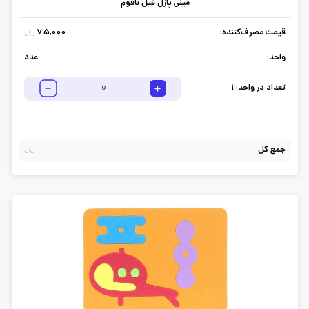
مینی پازل فیل بافوم
قیمت مصرف‌کننده:
75,000
ریال
واحد:
عدد
تعداد در واحد:
1
جمع کل
ریال