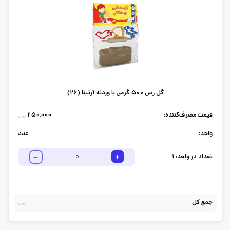
گل رس 500 گرمی با وردنه آرتینا (26)
قیمت مصرف‌کننده:
250,000
ریال
واحد:
عدد
تعداد در واحد:
1
جمع کل
ریال