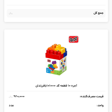
جمع کل
ریال
آجره 10 قطعه کد 101000بافرزندان
قیمت مصرف‌کننده:
920,000
ریال
واحد:
عدد