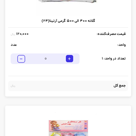
گلانه 400 الی 500 گرمی آرتینا(24)
قیمت مصرف‌کننده:
120,000
ریال
واحد:
عدد
تعداد در واحد:
1
جمع کل
ریال