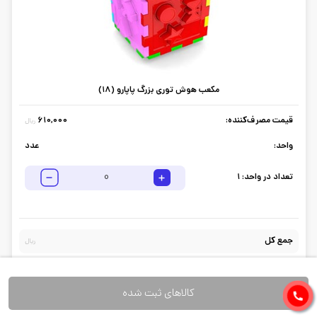
مکعب هوش توری بزرگ پاپارو (18)
قیمت مصرف‌کننده:
610,000
ریال
واحد:
عدد
تعداد در واحد:
1
جمع کل
ریال
کالاهای ثبت شده