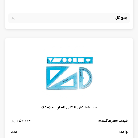
جمع کل
ریال
ست خط کش 4 تایی ژله ای آریا(180)
قیمت مصرف‌کننده:
250,000
ریال
واحد:
عدد