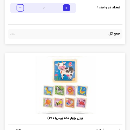
تعداد در واحد:
1
جمع کل
ریال
پازل چهار تکه بیس(170)