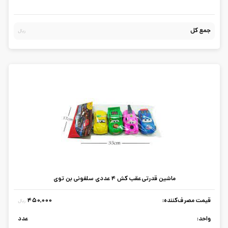
جمع کل
ریال
ماشین قدرتی عقب کش 4 عددی سلفونی بن توی
قیمت مصرف‌کننده:
450,000
ریال
واحد:
عدد