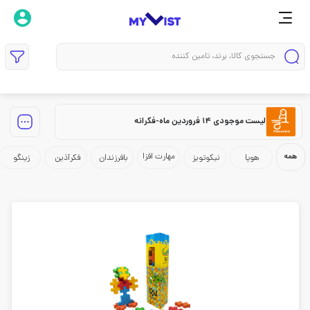
لیست موجودی 14 فروردین ماه-فکرانه
مهارت افزا
همه
هوپا
نیکوتویز
بافرزندان
فکرآذین
زینگو