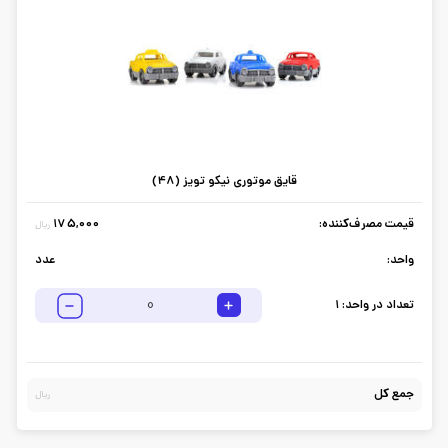
قایق موتوری نیکو تویز (48)
قیمت مصرف‌کننده:
175,000
ریال
واحد:
عدد
تعداد در واحد:
1
جمع کل
ریال