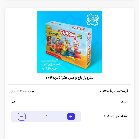
سازوباز باغ وحش فکرآذین(24)
قیمت مصرف‌کننده:
3,200,000
ریال
واحد:
عدد
تعداد در واحد:
1