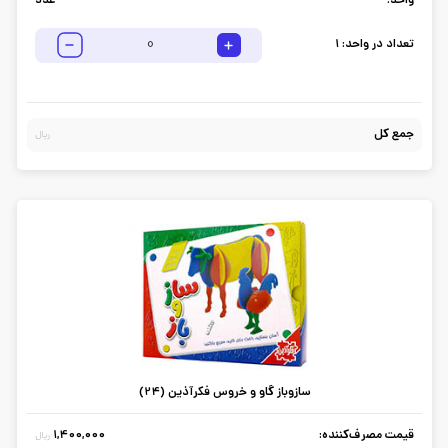
واحد:
عدد
تعداد در واحد:
1
جمع کل
ریال
سازوباز گاو و خروس فکرآذین (24)
قیمت مصرف‌کننده:
1,400,000
ریال