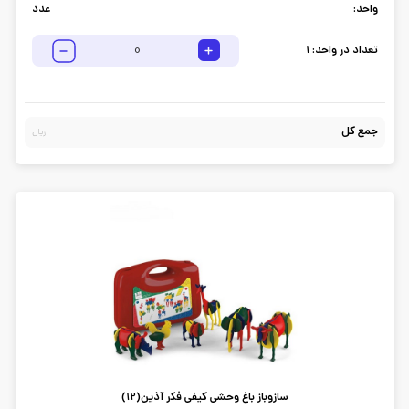
واحد:
عدد
تعداد در واحد:
1
جمع کل
ریال
سازوباز باغ وحشی کیفی فکر آذین(12)