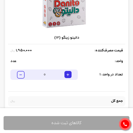
دانیتو زینگو (12)
قیمت مصرف‌کننده:
1,950,000
ریال
واحد:
عدد
تعداد در واحد:
1
جمع کل
ریال
کالاهای ثبت شده