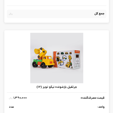
جمع کل
ریال
جرثقیل بازشونده نیکو تویز (12)
قیمت مصرف‌کننده:
1,490,000
ریال
واحد:
عدد