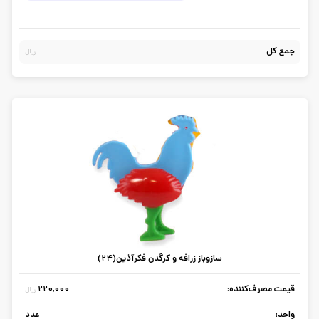
جمع کل
ریال
سازوباز زرافه و کرگدن فکرآذین(24)
قیمت مصرف‌کننده:
220,000
ریال
واحد:
عدد