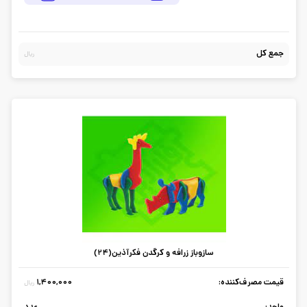
جمع کل
ریال
سازوباز زرافه و کرگدن فکرآذین(24)
قیمت مصرف‌کننده:
1,400,000
ریال