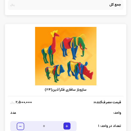
جمع کل
ریال
سازوباز سافاری فکرآذین(24)
قیمت مصرف‌کننده:
2,500,000
ریال
واحد:
عدد
تعداد در واحد:
1