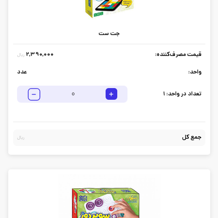
جت ست
قیمت مصرف‌کننده:
2,390,000
ریال
واحد:
عدد
تعداد در واحد:
1
جمع کل
ریال