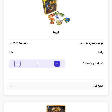
کهربا
قیمت مصرف‌کننده:
3,450,000
ریال
واحد:
عدد
تعداد در واحد:
8
جمع کل
ریال