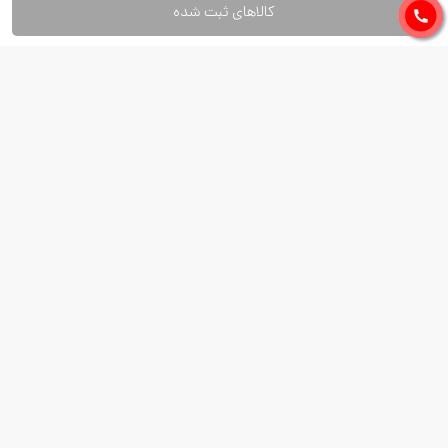
کالاهای ثبت شده
دالیز
قیمت مصرف‌کننده:
5,250,000
ریال
واحد:
کارتن
تعداد در واحد:
1
جمع کل
ریال