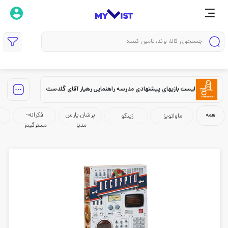
لیست بازیهای پیشنهادی مدرسه راهنمایی رهیار آقای گلدست
پرشان پارس
فکرانه-
همه
ماواتویز
زینگو
مدیا
مسترگیمز