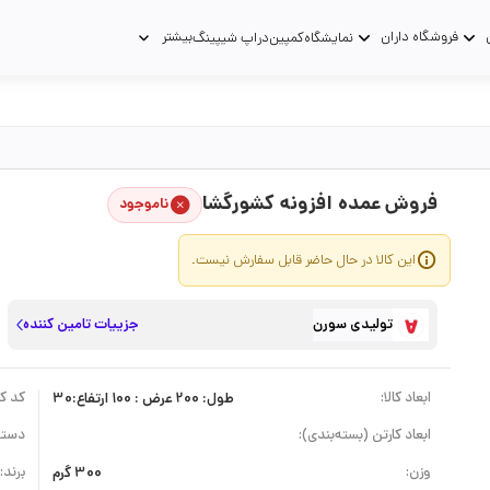
فروشگاه داران
بیشتر
نمایشگاه
کمپین
دراپ شیپینگ
فروش عمده افزونه کشورگشا
ناموجود
این کالا در حال حاضر قابل سفارش نیست.
تولیدی سورن
جزییات تامین کننده
ابعاد کالا:
طول: 200 عرض : 100 ارتفاع:30
کد کال
ابعاد کارتن (بسته‌بندی):
دسته
وزن:
300 گرم
برند: