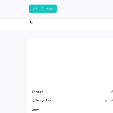
ورود | ثبت نام
ا:
SRN004
‌بندی:
بردگیم و فکری
سورن