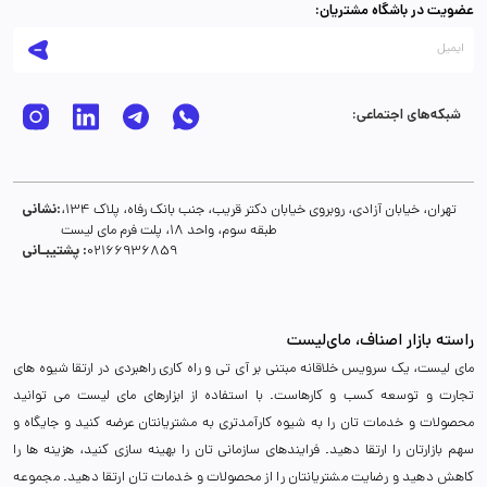
عضویت در باشگاه مشتریان:
شبکه‌های اجتماعی:
نشانی:
تهران، خیابان آزادی، روبروی خیابان دکتر قریب، جنب بانک رفاه، پلاک 134،
طبقه سوم، واحد 18، پلت فرم مای لیست
پشتیبـانی :
02166936859
راسته بازار اصناف، مای‌لیست
مای لیست، یک سرویس خلاقانه مبتنی بر آی تی و راه کاری راهبردی در ارتقا شیوه های
تجارت و توسعه کسب و کارهاست. با استفاده از ابزارهای مای لیست می توانید
محصولات و خدمات تان را به شیوه کارآمدتری به مشتریانتان عرضه کنید و جایگاه و
سهم بازارتان را ارتقا دهید. فرایندهای سازمانی تان را بهینه سازی کنید، هزینه ها را
کاهش دهید و رضایت مشتریانتان را از محصولات و خدمات تان ارتقا دهید. مجموعه