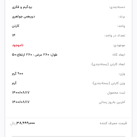
دسته‌بندی:
بردگیم و فکری
برند:
دورهمی جواهری
واحد:
کارتن
تعداد در واحد:
14
موجودی:
ناموجود
ابعاد کالا:
طول: 260 عرض : 260 ارتفاع:50
ابعاد کارتن (بسته‌بندی):
وزن:
900 گرم
وزن کارتن (بسته‌بندی):
گرم
ثبت محصول
1400/08/17
آخرین به‌روز رسانی
1400/08/17
ریال
قیمت مصرف کننده
38,999,000