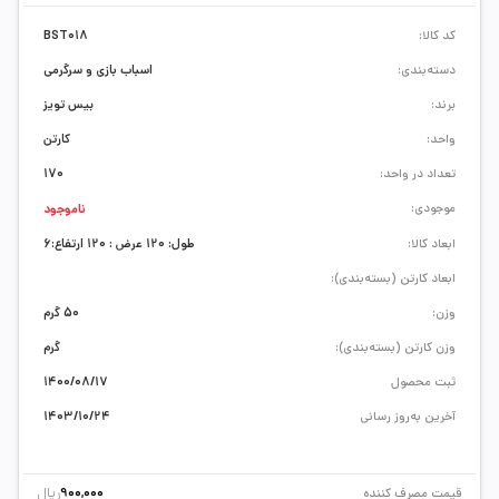
کد کالا:
BST018
دسته‌بندی:
اسباب بازی و سرگرمی
برند:
بیس تویز
واحد:
کارتن
تعداد در واحد:
170
موجودی:
ناموجود
ابعاد کالا:
طول: 120 عرض : 120 ارتفاع:6
ابعاد کارتن (بسته‌بندی):
وزن:
50 گرم
وزن کارتن (بسته‌بندی):
گرم
ثبت محصول
1400/08/17
آخرین به‌روز رسانی
1403/10/24
ریال
قیمت مصرف کننده
900,000