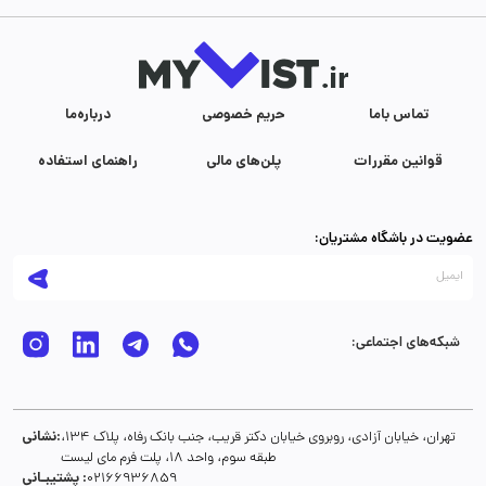
تماس با‌ما
حریم خصوصی
درباره‌ما
قوانین مقررات
پلن‌های مالی
راهنمای استفاده
عضویت در باشگاه مشتریان:
شبکه‌های اجتماعی:
نشانی:
تهران، خیابان آزادی، روبروی خیابان دکتر قریب، جنب بانک رفاه، پلاک 134،
طبقه سوم، واحد 18، پلت فرم مای لیست
پشتیبـانی :
02166936859