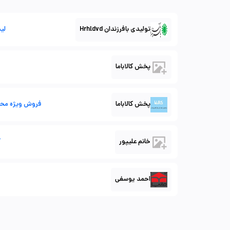
تولیدی بافرزندان Hrhldvd
لی
پخش کالاباما
پخش کالاباما
فروش ویژه محص
خانم علیپور
ک
احمد یوسفی