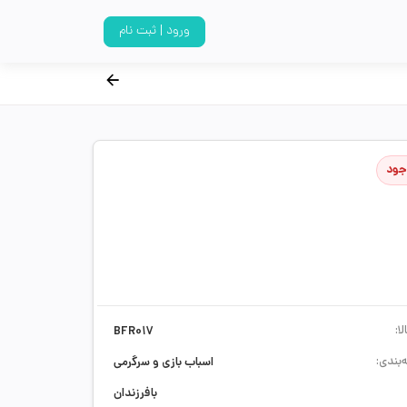
ورود | ثبت نام
جود
ا:
BFR017
‌بندی:
اسباب بازی و سرگرمی
بافرزندان