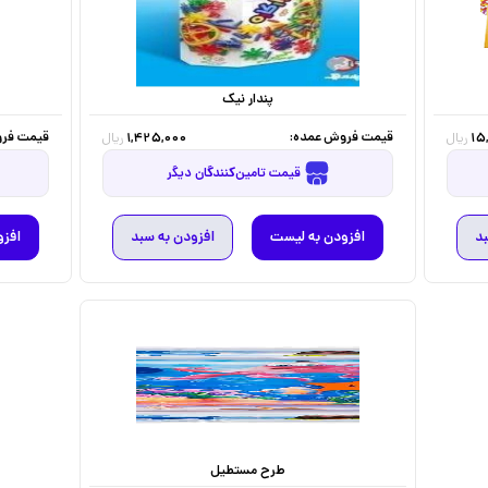
پندار نیک
قیمت فروش عمده:
قیمت فرو
1,425,000
15
ریال
ریال
قیمت تامین‌کنندگان دیگر
بد
افزودن به لیست
افزودن به سبد
افزو
طرح مستطیل