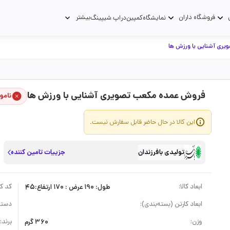
فروشگاه داران
بیشتر
نمایشگاه
کمپین
دراپ شیپینگ
ری آشنایی با ورزش ها
فروش عمده مکعب تصویری آشنایی با ورزش ها
نامو
این کالا در حال حاضر قابل سفارش نیست.
تولیدی بافرزندان
جزییات تامین کننده
ابعاد کالا:
طول: 190 عرض : 170 ارتفاع:45
کد کال
ابعاد کارتن (بسته‌بندی):
دسته
وزن:
360 گرم
برند: