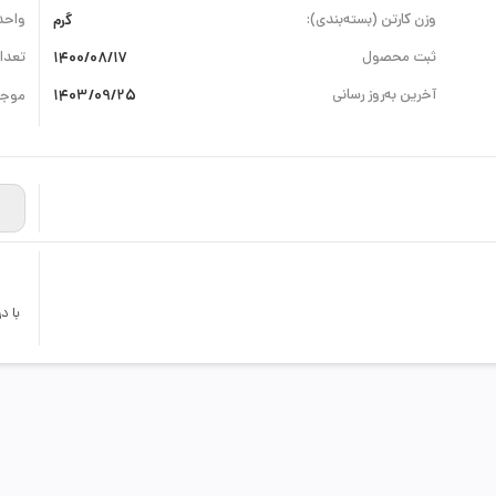
وزن کارتن (بسته‌بندی):
گرم
واحد
ثبت محصول
1400/08/17
تعداد
آخرین به‌روز رسانی
1403/09/25
موجو
با د