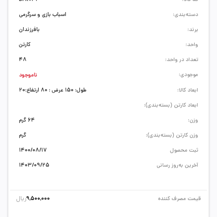
دسته‌بندی:
اسباب بازی و سرگرمی
برند:
بافرزندان
واحد:
کارتن
تعداد در واحد:
48
موجودی:
ناموجود
ابعاد کالا:
طول: 150 عرض : 80 ارتفاع:20
ابعاد کارتن (بسته‌بندی):
وزن:
64 گرم
وزن کارتن (بسته‌بندی):
گرم
ثبت محصول
1400/08/17
آخرین به‌روز رسانی
1403/09/25
ریال
قیمت مصرف کننده
9,500,000