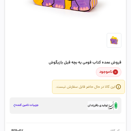
فروش عمده کتاب فومی یه بچه فیل بازیگوش
ناموجود
این کالا در حال حاضر قابل سفارش نیست.
جزییات تامین کننده
تولیدی بافرزندان
کد کالا:
BFR042