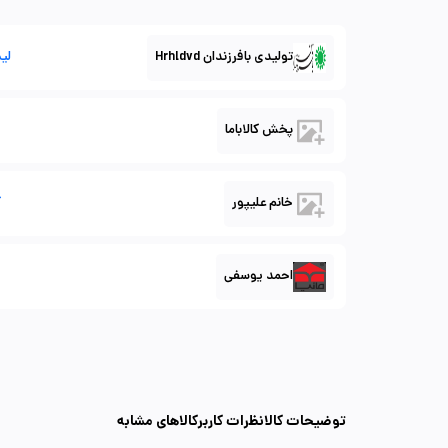
تولیدی بافرزندان Hrhldvd
لی
پخش کالاباما
خانم علیپور
ک
احمد یوسفی
توضیحات کالا
نظرات کاربر
کالاهای مشابه