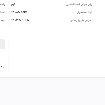
وزن کارتن (بسته‌بندی):
گرم
واحد
ثبت محصول
1400/08/17
تعداد
آخرین به‌روز رسانی
1403/09/25
موجو
با د