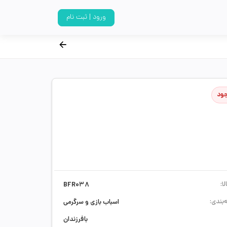
ورود | ثبت نام
جود
ا:
BFR038
‌بندی:
اسباب بازی و سرگرمی
بافرزندان