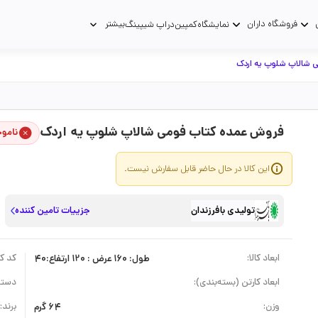
فروشگاه داران
بیشتر
نمایشگاه
کمپین
دراپ شیپینگ
ی شالاپ شلوپ یه اردک
فروش عمده کتاب فومی شالاپ شلوپ یه اردک
نامو
این کالا در حال حاضر قابل سفارش نیست.
تولیدی بافرزندان
جزییات تامین کننده
ابعاد کالا:
طول: 160 عرض : 120 ارتفاع:40
کد کال
ابعاد کارتن (بسته‌بندی):
دسته
وزن:
64 گرم
برند: