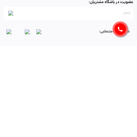
عضویت در باشگاه مشتریان:
شبکه‌های اجتماعی:
نشانی:
تهران، خیابان آزادی، روبروی خیابان دکتر قریب، جنب بانک رفاه، پلاک 134،
طبقه سوم، واحد 18، پلت فرم مای لیست
پشتیبـانی :
02166936859
راسته بازار اصناف، مای‌لیست
مای لیست، یک سرویس خلاقانه مبتنی بر آی تی و راه کاری راهبردی در ارتقا شیوه های
تجارت و توسعه کسب و کارهاست. با استفاده از ابزارهای مای لیست می توانید
محصولات و خدمات تان را به شیوه کارآمدتری به مشتریانتان عرضه کنید و جایگاه و
سهم بازارتان را ارتقا دهید. فرایندهای سازمانی تان را بهینه سازی کنید، هزینه ها را
کاهش دهید و رضایت مشتریانتان را از محصولات و خدمات تان ارتقا دهید. مجموعه