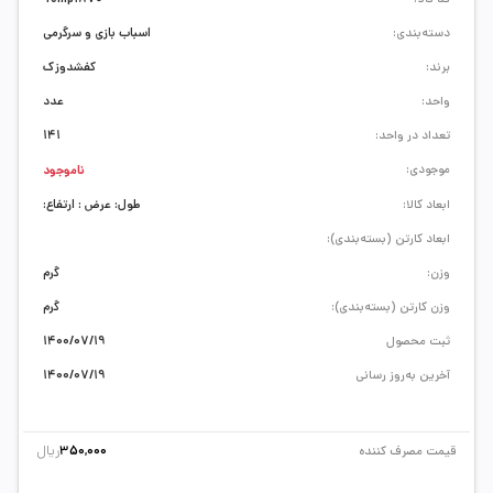
دسته‌بندی:
اسباب بازی و سرگرمی
برند:
کفشدوزک
واحد:
عدد
تعداد در واحد:
141
موجودی:
ناموجود
ابعاد کالا:
طول: عرض : ارتفاع:
ابعاد کارتن (بسته‌بندی):
وزن:
گرم
وزن کارتن (بسته‌بندی):
گرم
ثبت محصول
1400/07/19
آخرین به‌روز رسانی
1400/07/19
ریال
قیمت مصرف کننده
350,000