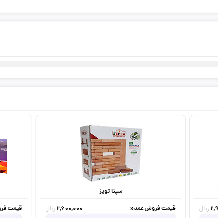
سپتا تویز
قیمت فروش عمده:
قیمت فرو
2,600,000
2,
ریال
ریال