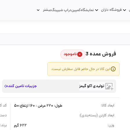
فروشگاه داران
بیشتر
نمایشگاه
کمپین
دراپ شیپینگ
فروش عمده 3
ناموجود
این کالا در حال حاضر قابل سفارش نیست.
تولیدی آکو گیمز
جزییات تامین کننده
ابعاد کالا:
طول: 220 عرض : 160 ارتفاع:50
کد کال
ابعاد کارتن (بسته‌بندی):
دسته
وزن:
622 گرم
برند: