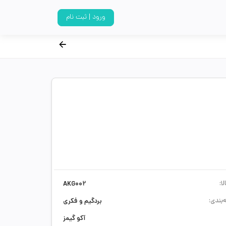
ورود | ثبت نام
ا:
AKG002
‌بندی:
بردگیم و فکری
آکو گیمز