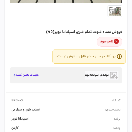
فروش عمده فلوت تمام فلزی اسپادانا تویز(40)
ناموجود
این کالا در حال حاضر قابل سفارش نیست.
جزییات تامین کننده
تولیدی اسپادانا تويز
کد کالا:
SPD006
دسته‌بندی:
اسباب بازی و سرگرمی
برند:
اسپادانا تویز
واحد:
کارتن