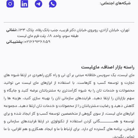
شبکه‌های اجتماعی:
نشانی:
تهران، خیابان آزادی، روبروی خیابان دکتر قریب، جنب بانک رفاه، پلاک 134،
طبقه سوم، واحد 18، پلت فرم مای لیست
پشتیبـانی :
02166936859
راسته بازار اصناف، مای‌لیست
مای لیست، یک سرویس خلاقانه مبتنی بر آی تی و راه کاری راهبردی در ارتقا شیوه های
تجارت و توسعه کسب و کارهاست. با استفاده از ابزارهای مای لیست می توانید
محصولات و خدمات تان را به شیوه کارآمدتری به مشتریانتان عرضه کنید و جایگاه و
سهم بازارتان را ارتقا دهید. فرایندهای سازمانی تان را بهینه سازی کنید، هزینه ها را
کاهش دهید و رضایت مشتریانتان را از محصولات و خدمات تان ارتقا دهید. مجموعه
ابزارهای مای لیست، از سوی گروهی از متخصصین توسعه کسب و کار ایجاد شده و برای
توسعه و همـــــــــــگانی کردن استفاده از تکنولوژی در ارتقا فرایندهای سازمانی و
فروش، برنامه های گسترده ای دارد. برای ارتباط با ما و ایجاد همکاری و هم افزایی، با ما
تماس بگیرید.