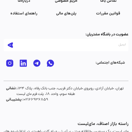
تماس با‌ما
حریم خصوصی
درباره‌ما
قوانین مقررات
پلن‌های مالی
راهنمای استفاده
عضویت در باشگاه مشتریان:
شبکه‌های اجتماعی:
نشانی:
تهران، خیابان آزادی، روبروی خیابان دکتر قریب، جنب بانک رفاه، پلاک 134،
طبقه سوم، واحد 18، پلت فرم مای لیست
پشتیبـانی :
02166936859
راسته بازار اصناف، مای‌لیست
مای لیست، یک سرویس خلاقانه مبتنی بر آی تی و راه کاری راهبردی در ارتقا شیوه های