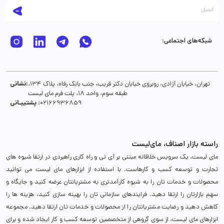
شبکه‌های اجتماعی:
نشانی:
تهران، خیابان آزادی، روبروی خیابان دکتر قریب، جنب بانک رفاه، پلاک 134،
طبقه سوم، واحد 18، پلت فرم مای لیست
پشتیبـانی :
02166936859
راسته بازار اصناف، مای‌لیست
مای لیست، یک سرویس خلاقانه مبتنی بر آی تی و راه کاری راهبردی در ارتقا شیوه های
تجارت و توسعه کسب و کارهاست. با استفاده از ابزارهای مای لیست می توانید
محصولات و خدمات تان را به شیوه کارآمدتری به مشتریانتان عرضه کنید و جایگاه و
سهم بازارتان را ارتقا دهید. فرایندهای سازمانی تان را بهینه سازی کنید، هزینه ها را
کاهش دهید و رضایت مشتریانتان را از محصولات و خدمات تان ارتقا دهید. مجموعه
ابزارهای مای لیست، از سوی گروهی از متخصصین توسعه کسب و کار ایجاد شده و برای