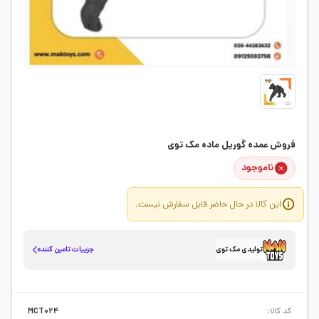
فروش عمده گوریل ماده مک توی
ناموجود
این کالا در حال حاضر قابل سفارش نیست.
جزییات تامین کننده
تولیدی مک توی
کد کالا:
MCT024