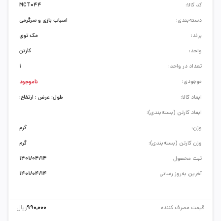
کد کالا:
MCT044
دسته‌بندی:
اسباب بازی و سرگرمی
برند:
مک توی
واحد:
کارتن
تعداد در واحد:
1
موجودی:
ناموجود
ابعاد کالا:
طول: عرض : ارتفاع:
ابعاد کارتن (بسته‌بندی):
وزن:
گرم
وزن کارتن (بسته‌بندی):
گرم
ثبت محصول
1401/04/14
آخرین به‌روز رسانی
1401/04/14
ریال
قیمت مصرف کننده
990,000