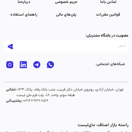
تماس با‌ما
حریم خصوصی
درباره‌ما
قوانین مقررات
پلن‌های مالی
راهنمای استفاده
عضویت در باشگاه مشتریان:
شبکه‌های اجتماعی:
نشانی:
تهران، خیابان آزادی، روبروی خیابان دکتر قریب، جنب بانک رفاه، پلاک 134،
طبقه سوم، واحد 18، پلت فرم مای لیست
پشتیبـانی :
02166936859
راسته بازار اصناف، مای‌لیست