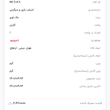
کد کالا:
MCT048
دسته‌بندی:
اسباب بازی و سرگرمی
برند:
مک توی
واحد:
کارتن
تعداد در واحد:
1
موجودی:
ناموجود
ابعاد کالا:
طول: عرض : ارتفاع:
ابعاد کارتن (بسته‌بندی):
وزن:
گرم
وزن کارتن (بسته‌بندی):
گرم
ثبت محصول
1401/04/14
آخرین به‌روز رسانی
1401/04/14
ریال
قیمت مصرف کننده
2,820,000