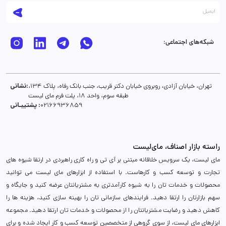
شبکه‌های اجتماعی:
نشانی:
تهران، خیابان آزادی، روبروی خیابان دکتر قریب، جنب بانک رفاه، پلاک 134،
طبقه سوم، واحد 18، پلت فرم مای لیست
پشتیبـانی :
02166936859
راسته بازار اصناف، مای‌لیست
مای لیست، یک سرویس خلاقانه مبتنی بر آی تی و راه کاری راهبردی در ارتقا شیوه های
تجارت و توسعه کسب و کارهاست. با استفاده از ابزارهای مای لیست می توانید
محصولات و خدمات تان را به شیوه کارآمدتری به مشتریانتان عرضه کنید و جایگاه و
سهم بازارتان را ارتقا دهید. فرایندهای سازمانی تان را بهینه سازی کنید، هزینه ها را
کاهش دهید و رضایت مشتریانتان را از محصولات و خدمات تان ارتقا دهید. مجموعه
ابزارهای مای لیست، از سوی گروهی از متخصصین توسعه کسب و کار ایجاد شده و برای