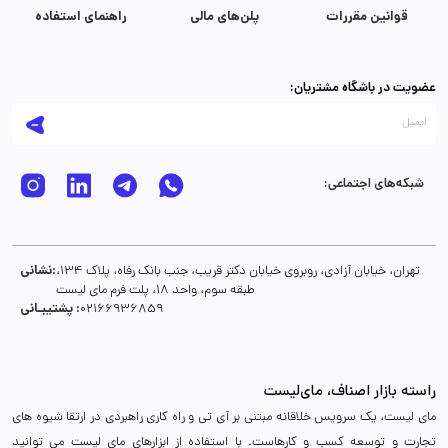
قوانین مقررات
پلن‌های مالی
راهنمای استفاده
عضویت در باشگاه مشتریان:
شبکه‌های اجتماعی:
نشانی:
تهران، خیابان آزادی، روبروی خیابان دکتر قریب، جنب بانک رفاه، پلاک 134،
طبقه سوم، واحد 18، پلت فرم مای لیست
پشتیبـانی :
02166936859
راسته بازار اصناف، مای‌لیست
مای لیست، یک سرویس خلاقانه مبتنی بر آی تی و راه کاری راهبردی در ارتقا شیوه های
تجارت و توسعه کسب و کارهاست. با استفاده از ابزارهای مای لیست می توانید