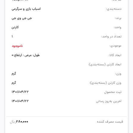
دسته‌بندی:
اسباب بازی و سرگرمی
برند:
جی جی وی جی
واحد:
کارتن
تعداد در واحد:
1
موجودی:
ناموجود
ابعاد کالا:
طول: عرض : ارتفاع:0
ابعاد کارتن (بسته‌بندی):
وزن:
گرم
وزن کارتن (بسته‌بندی):
گرم
ثبت محصول
1401/04/22
آخرین به‌روز رسانی
1401/04/22
ریال
قیمت مصرف کننده
280,000